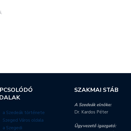
i,
.
PCSOLÓDÓ
SZAKMAI STÁB
DALAK
A Szedeák elnöke:
Dr. Kardos Péter
a Szedeák története
Szeged Város oldala
Ügyvezető igazgató:
a Szegedi