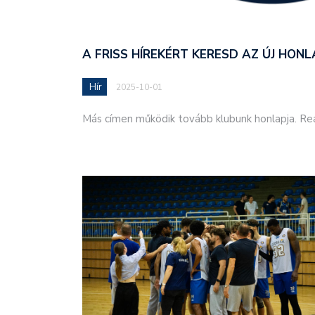
A FRISS HÍREKÉRT KERESD AZ ÚJ HON
Hír
2025-10-01
Más címen működik tovább klubunk honlapja. R