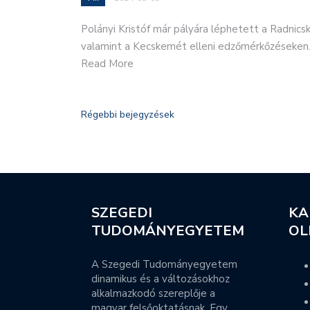
Polányi Kristóf már pályára léphetett a Radnicsk
valamint a Kecskemét elleni edzőmérkőzéseken
Read More
Régebbi bejegyzések
SZEGEDI
KA
TUDOMÁNYEGYETEM
OL
A Szegedi Tudományegyetem
dinamikus és a változásokhoz
alkalmazkodó szereplője a
magyar felsőoktatásnak. Egy