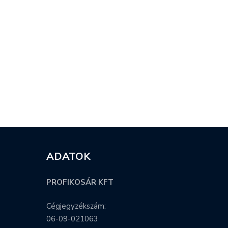
ADATOK
PROFIKOSÁR KFT
Cégjegyzékszám:
06-09-021063