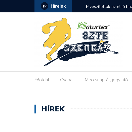
Híreink
Elveszítettük az első h
Főoldal
Csapat
Meccsnaptár, jegyinfó
HÍREK