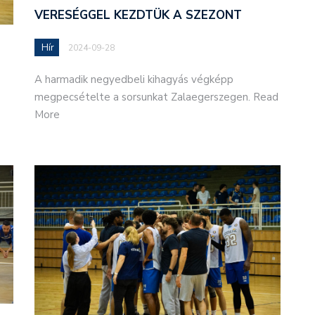
VERESÉGGEL KEZDTÜK A SZEZONT
Hír
2024-09-28
A harmadik negyedbeli kihagyás végképp
megpecsételte a sorsunkat Zalaegerszegen. Read
More