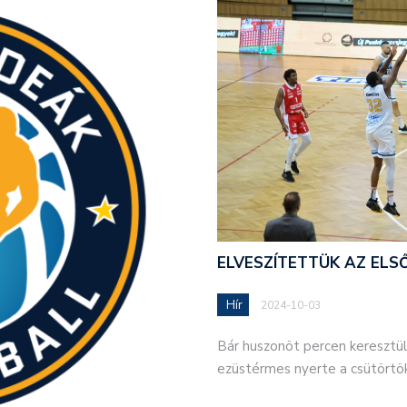
ELVESZÍTETTÜK AZ ELS
Hír
2024-10-03
Bár huszonöt percen keresztül j
ezüstérmes nyerte a csütörtö