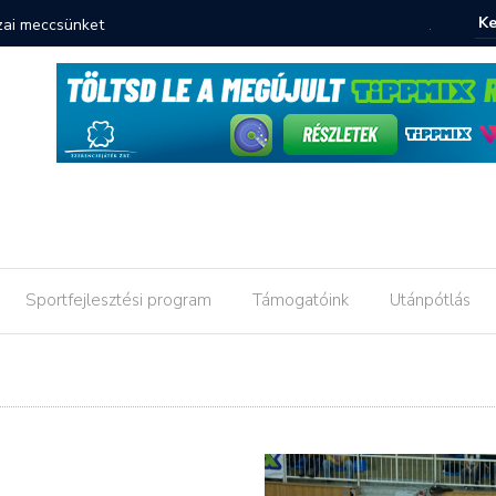
azai meccsünket
Jön az e
Sportfejlesztési program
Támogatóink
Utánpótlás