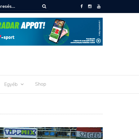
lső meccs hazai pályán
Shop
Egyéb