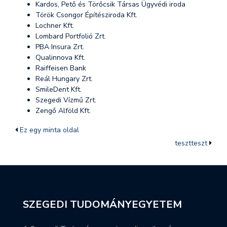
Kardos, Pető és Törőcsik Társas Ügyvédi iroda
Török Csongor Építésziroda Kft.
Lochner Kft.
Lombard Portfolió Zrt.
PBA Insura Zrt.
Qualinnova Kft.
Raiffeisen Bank
Reál Hungary Zrt.
SmileDent Kft.
Szegedi Vízmű Zrt.
Zengő Alföld Kft.
Ez egy minta oldal
tesztteszt
SZEGEDI TUDOMÁNYEGYETEM