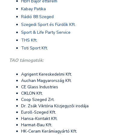
HBH Bajor étterem
Kabay Patika
Rádió 88 Szeged
Szegedi Sport és Fürdők Kft.
Sport & Life Party Service
THS Kft.
Toti Sport Kft.
TAO támogatók:
Agrigent Kereskedelmi Kft.
Auchan Magyarország Kft.
CE Glass Industries
CIKLON Kft.
Coop Szeged Zrt.
Dr. Zsák Viktória Közjegyzői irodája
Euroll-Szeged Kft.
Hansa-Kontakt Kft.
Harmat-Bau Kft.
HK-Ceram Kerámiagyártó Kft.