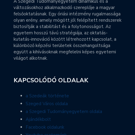
A Szegedi Tudományegyetem dinamikus és a
változásokhoz alkalmazkodó szereplője a magyar
felsőoktatásnak. Egy óriási intézmény rugalmassága
olyan erény, amely mögött jól felépített rendszerek
biztosítják a stabilitást és a folytonosságot. Az
egyetem hosszú távú stratégiája, az oktatás-
kutatás-innováció között létrehozott kapcsolat, a
különböző képzési területek összehangoltsága
együtt a kihívásoknak megfelelni képes egyetemi
világot alkotnak.
KAPCSOLÓDÓ OLDALAK
a Szedeák története
Szeged Város oldala
a Szegedi Tudományegyetem oldala
Ajándékbolt
Facebook oldalunk
Youtube csatornánk