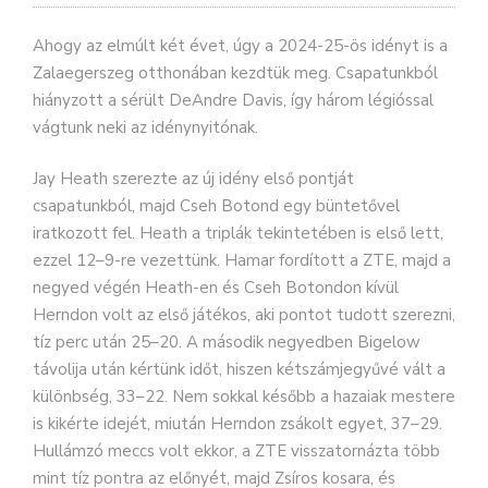
Ahogy az elmúlt két évet, úgy a 2024-25-ös idényt is a
Zalaegerszeg otthonában kezdtük meg. Csapatunkból
hiányzott a sérült DeAndre Davis, így három légióssal
vágtunk neki az idénynyitónak.
Jay Heath szerezte az új idény első pontját
csapatunkból, majd Cseh Botond egy büntetővel
iratkozott fel. Heath a triplák tekintetében is első lett,
ezzel 12–9-re vezettünk. Hamar fordított a ZTE, majd a
negyed végén Heath-en és Cseh Botondon kívül
Herndon volt az első játékos, aki pontot tudott szerezni,
tíz perc után 25–20. A második negyedben Bigelow
távolija után kértünk időt, hiszen kétszámjegyűvé vált a
különbség, 33–22. Nem sokkal később a hazaiak mestere
is kikérte idejét, miután Herndon zsákolt egyet, 37–29.
Hullámzó meccs volt ekkor, a ZTE visszatornázta több
mint tíz pontra az előnyét, majd Zsíros kosara, és