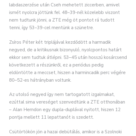
labdaszerzése után Cseh mehetett ziccerben, amivel
ismét nyolcra jöttünk fel. 48–39-nél közelebb viszont
nem tudtunk jönni, a ZTE még öt pontot rá tudott
tenni, így 53–39-cel mentünk a szünetre.
Zsíros Péter két triplájával kezdődött a harmadik
negyed, de a kritikusnak bizonyuló, nyolcpontos határt
ekkor sem tudtuk átlépni. 53–45 után hosszú kosárcsend
következett a részünkről, ez a periódus pedig
eldöntötte a meccset, hiszen a harmincadik perc végére
80–52-es hátrányban voltunk.
Az utolsó negyed így nem tartogatott izgalmakat,
ezúttal sima vereséget szenvedtünk a ZTE otthonában
– Alan Herndon egy dupla-duplával nyitott, hiszen 12
pontja mellett 11 lepattanót is szedett.
Csütörtökön jön a hazai debütálás, amikor is a Szolnoki