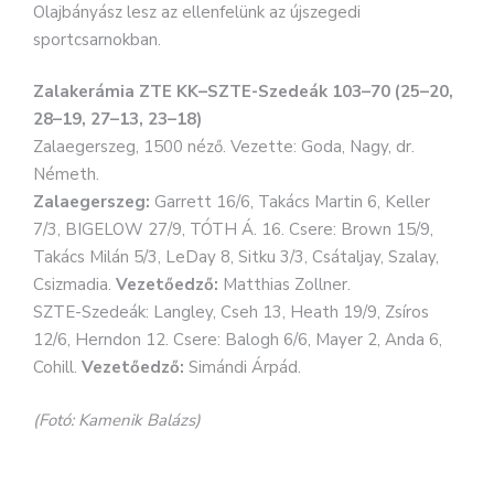
Olajbányász lesz az ellenfelünk az újszegedi
sportcsarnokban.
Zalakerámia ZTE KK–SZTE-Szedeák 103–70 (25–20,
28–19, 27–13, 23–18)
Zalaegerszeg, 1500 néző. Vezette: Goda, Nagy, dr.
Németh.
Zalaegerszeg:
Garrett 16/6, Takács Martin 6, Keller
7/3, BIGELOW 27/9, TÓTH Á. 16. Csere: Brown 15/9,
Takács Milán 5/3, LeDay 8, Sitku 3/3, Csátaljay, Szalay,
Csizmadia.
Vezetőedző:
Matthias Zollner.
SZTE-Szedeák: Langley, Cseh 13, Heath 19/9, Zsíros
12/6, Herndon 12. Csere: Balogh 6/6, Mayer 2, Anda 6,
Cohill.
Vezetőedző:
Simándi Árpád.
(Fotó: Kamenik Balázs)