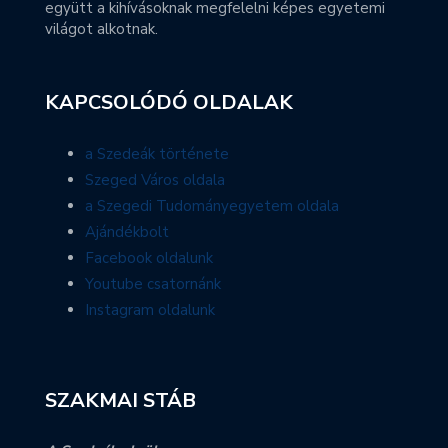
együtt a kihívásoknak megfelelni képes egyetemi
világot alkotnak.
KAPCSOLÓDÓ OLDALAK
a Szedeák története
Szeged Város oldala
a Szegedi Tudományegyetem oldala
Ajándékbolt
Facebook oldalunk
Youtube csatornánk
Instagram oldalunk
SZAKMAI STÁB