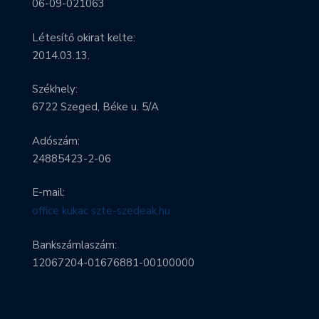
06-09-021063
Létesítő okirat kelte:
2014.03.13.
Székhely:
6722 Szeged, Béke u. 5/A
Adószám:
24885423-2-06
E-mail:
office kukac szte-szedeak.hu
Bankszámlaszám:
12067204-01676881-00100000