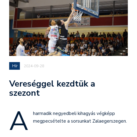
Hír
2024-09-28
Vereséggel kezdtük a
szezont
A
harmadik negyedbeli kihagyás végképp
megpecsételte a sorsunkat Zalaegerszegen.