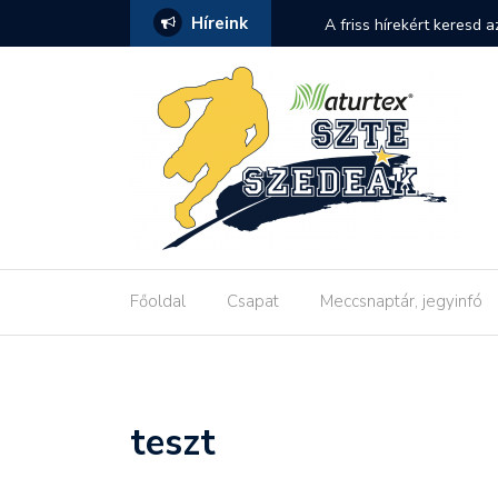
Híreink
A friss hírekért keresd a
Főoldal
Csapat
Meccsnaptár, jegyinfó
teszt