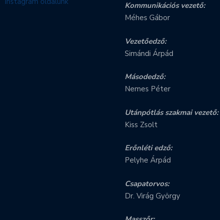
Instagram oldalunk
Kommunikációs vezető:
Méhes Gábor
Vezetőedző:
Simándi Árpád
Másodedző:
Nemes Péter
Utánpótlás szakmai vezető:
Kiss Zsolt
Erőnléti edző:
Pelyhe Árpád
Csapatorvos:
Dr. Virág György
Masszőr: