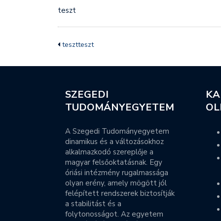
teszt
tesztteszt
SZEGEDI
KA
TUDOMÁNYEGYETEM
OL
A Szegedi Tudományegyetem
dinamikus és a változásokhoz
alkalmazkodó szereplője a
magyar felsőoktatásnak. Egy
óriási intézmény rugalmassága
olyan erény, amely mögött jól
felépített rendszerek biztosítják
a stabilitást és a
folytonosságot. Az egyetem