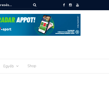
ettük az első hazai meccsünket
Shop
Egyéb