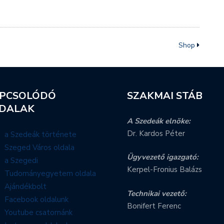
Shop
PCSOLÓDÓ
SZAKMAI STÁB
DALAK
A Szedeák elnöke:
Dr. Kardos Péter
a Szedeák története
Szeged Város oldala
Ügyvezető igazgató:
a Szegedi
Kerpel-Fronius Balázs
Tudományegyetem oldala
Ajándékbolt
Technikai vezető:
Facebook oldalunk
Bonifert Ferenc
Youtube csatornánk