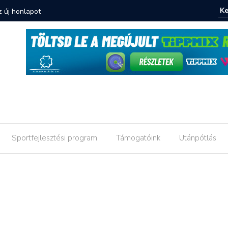
z új honlapot
Elveszít
Sportfejlesztési program
Támogatóink
Utánpótlás