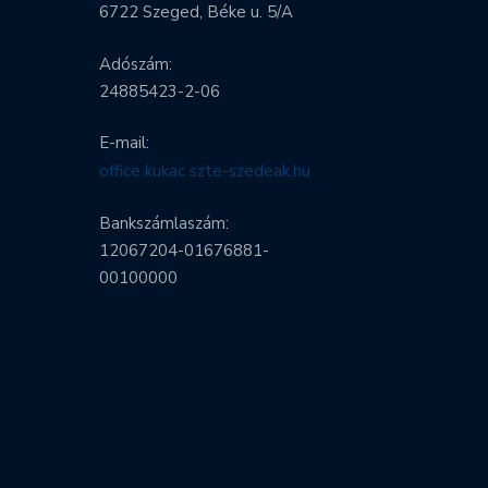
6722 Szeged, Béke u. 5/A
Adószám:
24885423-2-06
E-mail:
office kukac szte-szedeak.hu
Bankszámlaszám:
12067204-01676881-
00100000