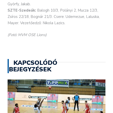
Györfy, Jakab.
SZTE-Szedeák:
Balogh 10/3, Polányi 2, Mucza 12/3,
Zsíros 22/18, Bognár 21/3. Csere: Udemezue, Laluska,
Mayer. Vezetőedző: Nikola Lazics.
(Fotó: MVM OSE Lions)
KAPCSOLÓDÓ
BEJEGYZÉSEK