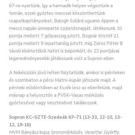
67-re nyertünk, így a harmadik helyen végeztünk a
tornán, ezzel győztes meccsel köszönthettünk
csapatkapitányunkat, Balogh Szilárd ugyanis éppen a
meccs napján ünnepelte születésnapját. Játékosunk 10
pontja mellett 7 gólpasszig jutott, Bognár Kristóf 21
pontja mellett 9 lepattanóig jutott, míg Zsíros Péter 8
távoli kísérletéből hatot is bepörkölt, és 22 pontjával
legeredményesebb játékosunk volt a Sopron ellen.
A felkészülés jövő héten folytatódik, amikor is pénteken
és szombaton a pécsi Matro-kupán játszunk majd. A
pénteki elődöntőben az Eszék lesz az ellenfelünk, majd
másnap a helyosztón a PVSK–Vasas mérkőzés
győztesével vagy vesztesével találkozunk.
Sopron KC–SZTE-Szedeák 67–71 (13-33, 22-10, 13-
12, 19-16)
MVM Bányász-kupa, bronzmérkőzés. Vezette: Győrffy,