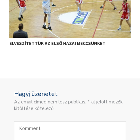
ELVESZÍTETTÜK AZ ELSŐ HAZAI MECCSÜNKET
J
Hagyj üzenetet
Az email címed nem lesz publikus. *-al jelölt mezők
kitöltése kötelező