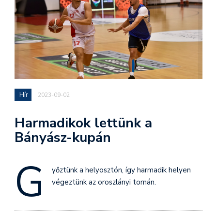
Hír
2023-09-02
Harmadikok lettünk a
Bányász-kupán
G
yőztünk a helyosztón, így harmadik helyen
végeztünk az oroszlányi tornán.