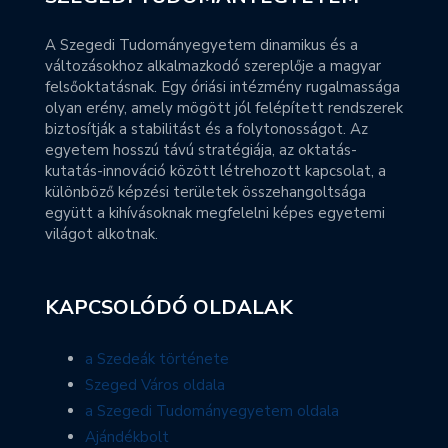
A Szegedi Tudományegyetem dinamikus és a
változásokhoz alkalmazkodó szereplője a magyar
felsőoktatásnak. Egy óriási intézmény rugalmassága
olyan erény, amely mögött jól felépített rendszerek
biztosítják a stabilitást és a folytonosságot. Az
egyetem hosszú távú stratégiája, az oktatás-
kutatás-innováció között létrehozott kapcsolat, a
különböző képzési területek összehangoltsága
együtt a kihívásoknak megfelelni képes egyetemi
világot alkotnak.
KAPCSOLÓDÓ OLDALAK
a Szedeák története
Szeged Város oldala
a Szegedi Tudományegyetem oldala
Ajándékbolt