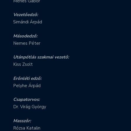
Méhes Gábor
Vezetőedző:
Simándi Árpád
Másodedző:
Nemes Péter
Utánpótlás szakmai vezető:
Kiss Zsolt
Erőnléti edző:
Pelyhe Árpád
Csapatorvos:
Dr. Virág György
Masszőr:
Rózsa Katalin