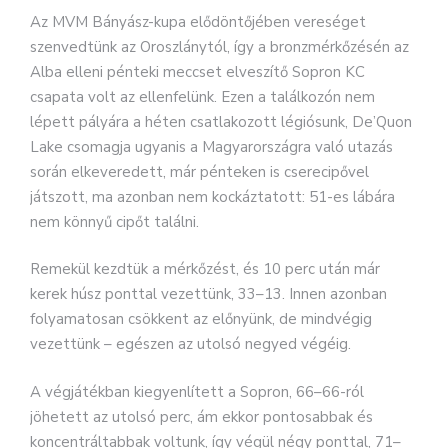
Az MVM Bányász-kupa elődöntőjében vereséget
szenvedtünk az Oroszlánytól, így a bronzmérkőzésén az
Alba elleni pénteki meccset elveszítő Sopron KC
csapata volt az ellenfelünk. Ezen a találkozón nem
lépett pályára a héten csatlakozott légiósunk, De’Quon
Lake csomagja ugyanis a Magyarországra való utazás
során elkeveredett, már pénteken is cserecipővel
játszott, ma azonban nem kockáztatott: 51-es lábára
nem könnyű cipőt találni.
Remekül kezdtük a mérkőzést, és 10 perc után már
kerek húsz ponttal vezettünk, 33–13. Innen azonban
folyamatosan csökkent az előnyünk, de mindvégig
vezettünk – egészen az utolsó negyed végéig.
A végjátékban kiegyenlített a Sopron, 66–66-ról
jöhetett az utolsó perc, ám ekkor pontosabbak és
koncentráltabbak voltunk, így végül négy ponttal, 71–